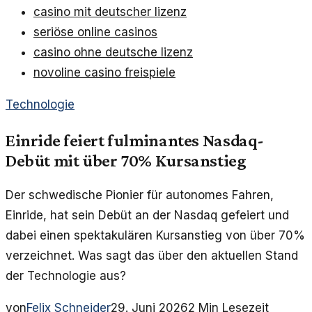
casino mit deutscher lizenz
seriöse online casinos
casino ohne deutsche lizenz
novoline casino freispiele
Technologie
Einride feiert fulminantes Nasdaq-
Debüt mit über 70% Kursanstieg
Der schwedische Pionier für autonomes Fahren,
Einride, hat sein Debüt an der Nasdaq gefeiert und
dabei einen spektakulären Kursanstieg von über 70%
verzeichnet. Was sagt das über den aktuellen Stand
der Technologie aus?
von
Felix Schneider
29. Juni 2026
2
Min Lesezeit