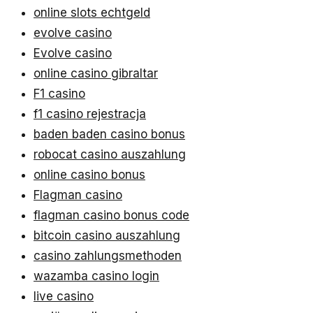
online slots echtgeld
evolve casino
Evolve casino
online casino gibraltar
F1 casino
f1 casino rejestracja
baden baden casino bonus
robocat casino auszahlung
online casino bonus
Flagman casino
flagman casino bonus code
bitcoin casino auszahlung
casino zahlungsmethoden
wazamba casino login
live casino