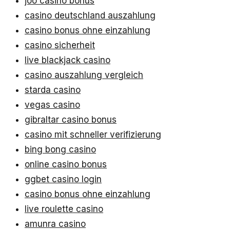
joo casino bonus
casino deutschland auszahlung
casino bonus ohne einzahlung
casino sicherheit
live blackjack casino
casino auszahlung vergleich
starda casino
vegas casino
gibraltar casino bonus
casino mit schneller verifizierung
bing bong casino
online casino bonus
ggbet casino login
casino bonus ohne einzahlung
live roulette casino
amunra casino