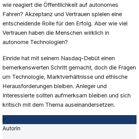
wie reagiert die Öffentlichkeit auf autonomes
Fahren? Akzeptanz und Vertrauen spielen eine
entscheidende Rolle für den Erfolg. Aber wie viel
Vertrauen haben die Menschen wirklich in
autonome Technologien?
Einride hat mit seinem Nasdaq-Debüt einen
bemerkenswerten Schritt gemacht, doch die Fragen
um Technologie, Marktverhältnisse und ethische
Herausforderungen bleiben. Anleger und
Interessierte sollten aufmerksam bleiben und sich
kritisch mit dem Thema auseinandersetzen.
F
Autorin