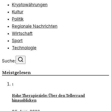
Kryptowährungen
Kultur
Politik
Regionale Nachrichten
Wirtschaft
Sport
Technologie
Suche:
Meistgelesen
1
Hohe Therapieziele: Über den Tellerrand
hinausblicken