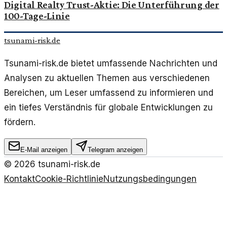
Digital Realty Trust-Aktie: Die Unterführung der
100-Tage-Linie
tsunami-risk.de
Tsunami-risk.de bietet umfassende Nachrichten und
Analysen zu aktuellen Themen aus verschiedenen
Bereichen, um Leser umfassend zu informieren und
ein tiefes Verständnis für globale Entwicklungen zu
fördern.
E-Mail anzeigen
Telegram anzeigen
©
2026
tsunami-risk.de
Kontakt
Cookie-Richtlinie
Nutzungsbedingungen