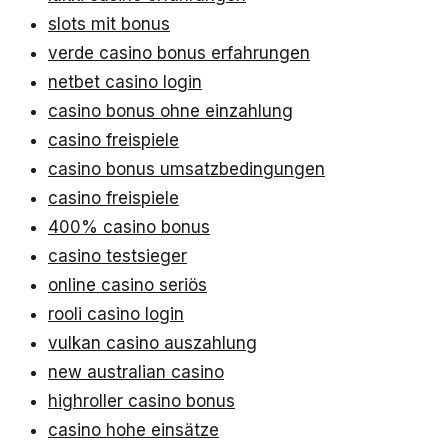
slots mit bonus
verde casino bonus erfahrungen
netbet casino login
casino bonus ohne einzahlung
casino freispiele
casino bonus umsatzbedingungen
casino freispiele
400% casino bonus
casino testsieger
online casino seriös
rooli casino login
vulkan casino auszahlung
new australian casino
highroller casino bonus
casino hohe einsätze