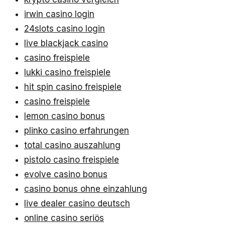
irwin casino login
24slots casino login
live blackjack casino
casino freispiele
lukki casino freispiele
hit spin casino freispiele
casino freispiele
lemon casino bonus
plinko casino erfahrungen
total casino auszahlung
pistolo casino freispiele
evolve casino bonus
casino bonus ohne einzahlung
live dealer casino deutsch
online casino seriös